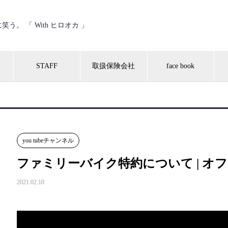
う。 「 With ヒロオカ 」
STAFF
取扱保険会社
face book
you tubeチャンネル
ファミリーバイク特約について | オ
2021.02.10